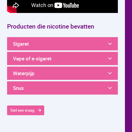
Producten die nicotine bevatten
Sigaret
Vape of e-sigaret
Waterpijp
Snus
Stel een vraag