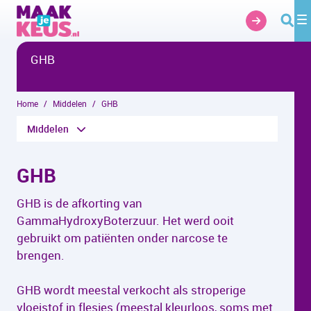
Overslaan en naar hoofdinhoud gaan
GHB
Home
Middelen
GHB
Middelen
GHB
GHB is de afkorting van
GammaHydroxyBoterzuur. Het werd ooit
gebruikt om patiënten onder narcose te
brengen.
GHB wordt meestal verkocht als stroperige
vloeistof in flesjes (meestal kleurloos, soms met