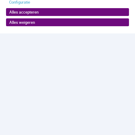
Configuratie
Alles accepteren
Alles weigeren
Terug naar boven
Maakjekeus.nl
is een initiatief van Antes in
samenwerking met Gemeente
Rotterdam