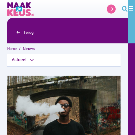
Overslaan en naar hoofdinhoud gaan
Terug
Home
Nieuws
Actueel