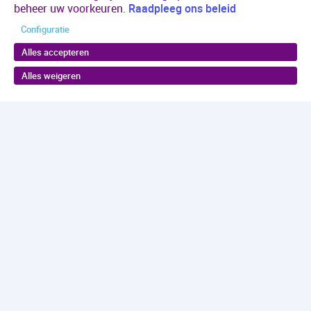
beheer uw voorkeuren.
Raadpleeg ons beleid
Configuratie
Alles accepteren
Alles weigeren
Terug naar boven
Maakjekeus.nl
is een initiatief van Antes in