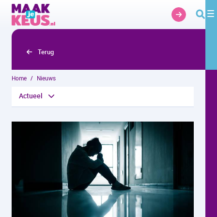
Overslaan en naar hoofdinhoud gaan
Terug
Home
Nieuws
Actueel